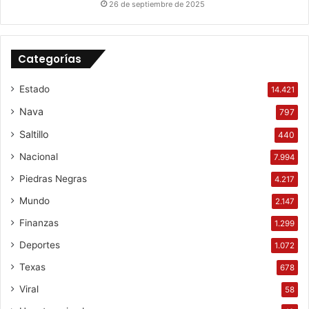
26 de septiembre de 2025
Categorías
Estado
14.421
Nava
797
Saltillo
440
Nacional
7.994
Piedras Negras
4.217
Mundo
2.147
Finanzas
1.299
Deportes
1.072
Texas
678
Viral
58