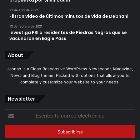
propuesta por Sheinbaum
23 de abril de 2022
Filtran video de últimos minutos de vida de Debhani
13 de febrero de 2021
Investiga FBI a residentes de Piedras Negras que se
vacunaron en Eagle Pass
About
Jannah is a Clean Responsive WordPress Newspaper, Magazine,
News and Blog theme. Packed with options that allow you to
completely customize your website to your needs.
Newsletter
Escribe
tu
correo
electrónico