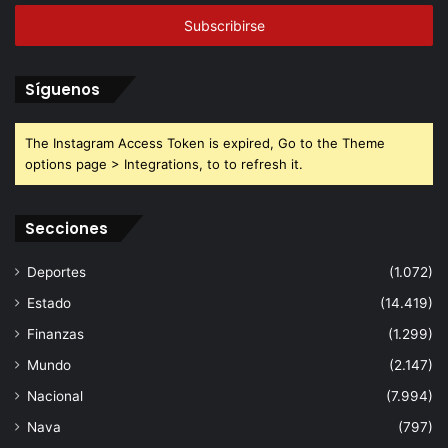
correo
electrónico
Síguenos
The Instagram Access Token is expired, Go to the Theme
options page > Integrations, to to refresh it.
Secciones
Deportes
(1.072)
Estado
(14.419)
Finanzas
(1.299)
Mundo
(2.147)
Nacional
(7.994)
Nava
(797)