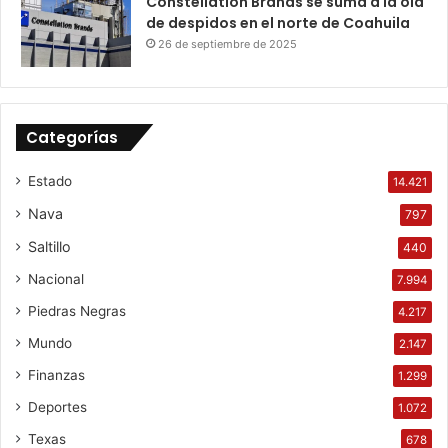
Constellation Brands se suma a la ola
de despidos en el norte de Coahuila
26 de septiembre de 2025
Categorías
Estado
14.421
Nava
797
Saltillo
440
Nacional
7.994
Piedras Negras
4.217
Mundo
2.147
Finanzas
1.299
Deportes
1.072
Texas
678