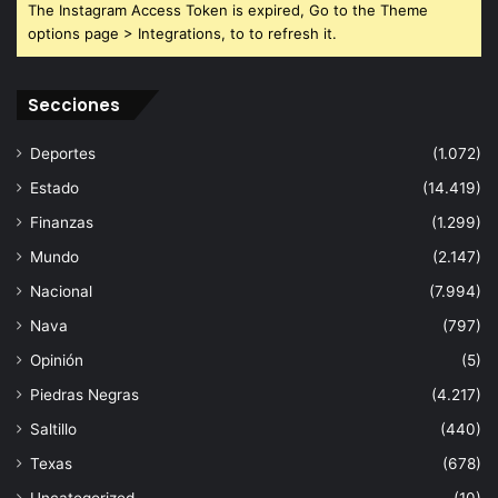
The Instagram Access Token is expired, Go to the Theme
options page > Integrations, to to refresh it.
Secciones
Deportes
(1.072)
Estado
(14.419)
Finanzas
(1.299)
Mundo
(2.147)
Nacional
(7.994)
Nava
(797)
Opinión
(5)
Piedras Negras
(4.217)
Saltillo
(440)
Texas
(678)