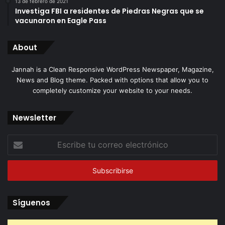
13 de febrero de 2021
Investiga FBI a residentes de Piedras Negras que se
vacunaron en Eagle Pass
About
Jannah is a Clean Responsive WordPress Newspaper, Magazine,
News and Blog theme. Packed with options that allow you to
completely customize your website to your needs.
Newsletter
Escribe
tu
correo
electrónico
Síguenos