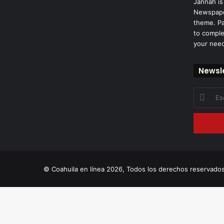
Jannah is
Newspape
theme. Pa
to comple
your nee
Newsl
Escribe
tu
correo
electróni
© Coahuila en línea 2026, Todos los derechos reservados