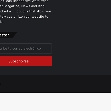
 a Clean Responsive WordPress
r, Magazine, News and Blog
cked with options that allow you
tely customize your website to
ds.
etter
co
.