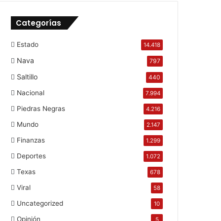
Categorías
Estado
14.418
Nava
797
Saltillo
440
Nacional
7.994
Piedras Negras
4.216
Mundo
2.147
Finanzas
1.299
Deportes
1.072
Texas
678
Viral
58
Uncategorized
10
Opinión
5