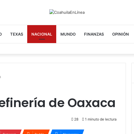
O
TEXAS
NACIONAL
MUNDO
FINANZAS
OPINIÓN
a
refinería de Oaxaca
28
1 minuto de lectura
Pinterest
Reddit
Messenger