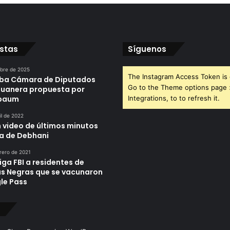
istas
Síguenos
ubre de 2025
The Instagram Access Token is 
ba Cámara de Diputados
Go to the Theme options page
duanera propuesta por
nbaum
Integrations, to to refresh it.
il de 2022
n video de últimos minutos
da de Debhani
rero de 2021
iga FBI a residentes de
as Negras que se vacunaron
le Pass