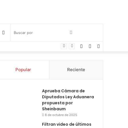
Publicación
Buscar
Facebook
Twitter
Instagram
al
por
azar
Popular
Reciente
Aprueba Cámara de
Diputados Ley Aduanera
propuesta por
Sheinbaum
8 de octubre de 2025
Filtran video de últimos