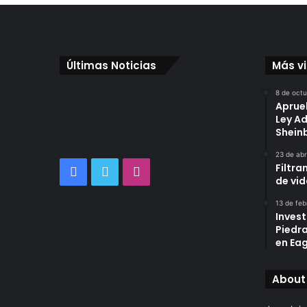
Últimas Noticias
Más v
8 de oct
Aprue
Ley A
Shei
23 de abr
Filtra
Facebook
Twitter
Instagram
de vi
13 de feb
Invest
Piedr
en Eag
About