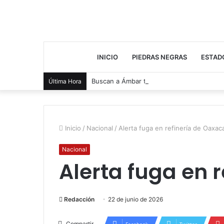
INICIO
PIEDRAS NEGRAS
ESTAD
Buscan a Ámbar tras salir de casa
Última Hora
Inicio
/
Nacional
/
Alerta fuga en refinería de Oaxac
Nacional
Alerta fuga en 
Redacción
22 de junio de 2026
Compartir
Facebook
Twitter