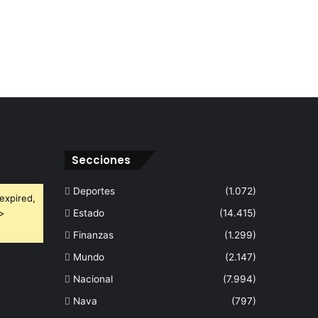
Secciones
Deportes
(1.072)
expired,
 >
Estado
(14.415)
Finanzas
(1.299)
Mundo
(2.147)
Nacional
(7.994)
Nava
(797)