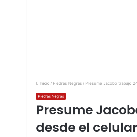
Inicio
/
Piedras Negras
/
Presume Jacobo trabajo 24/
Piedras Negras
Presume Jacobo
desde el celula