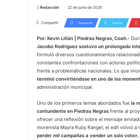
Redacción
22 de junio de 2026
Compartir
Facebook
Twitter
Por: Kevin Liñán | Piedras Negras, Coah.-
Dura
Jacobo Rodríguez sostuvo un prolongado inte
formuló diversos cuestionamientos relacionado
constantes confrontaciones con actores políti
frente a problemáticas nacionales. Lo que ini
terminó convirtiéndose en uno de los mome
administración municipal.
Uno de los primeros temas abordados fue
la 
contundente en Piedras Negras
frente al pr
ofrecer una reflexión sobre el mensaje enviad
morenista Mayra Ruby Rangel, el edil volvió a 
perder mil campañas a vender un solo voto»
,