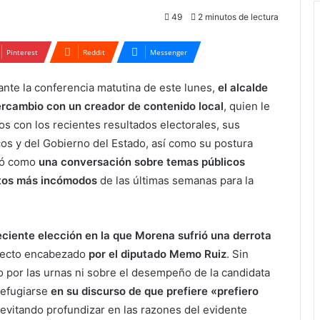
49
2 minutos de lectura
Pinterest
Reddit
Messenger
nte la conferencia matutina de este lunes,
el alcalde
rcambio con un creador de contenido local
, quien le
s con los recientes resultados electorales, sus
cos y del Gobierno del Estado, así como su postura
ció como
una conversación sobre temas públicos
ntos más incómodos
de las últimas semanas para la
reciente elección en la que Morena sufrió una derrota
oyecto encabezado
por el diputado Memo Ruiz
. Sin
o por las urnas ni sobre el desempeño de la candidata
refugiarse
en su discurso de que prefiere «prefiero
 evitando profundizar en las razones del evidente