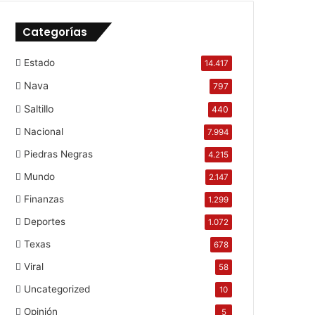
Categorías
Estado
14.417
Nava
797
Saltillo
440
Nacional
7.994
Piedras Negras
4.215
Mundo
2.147
Finanzas
1.299
Deportes
1.072
Texas
678
Viral
58
Uncategorized
10
Opinión
5