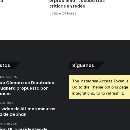
ia’
el problema’: Jacobo tras
criticas en redes
Hace 24 horas
istas
Síguenos
ubre de 2025
The Instagram Access Token is 
ba Cámara de Diputados
Go to the Theme options page
duanera propuesta por
nbaum
Integrations, to to refresh it.
il de 2022
n video de últimos minutos
da de Debhani
rero de 2021
iga FBI a residentes de