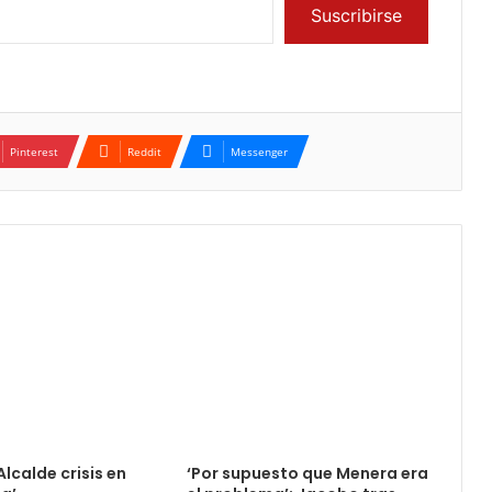
Suscribirse
Pinterest
Reddit
Messenger
lcalde crisis en
‘Por supuesto que Menera era