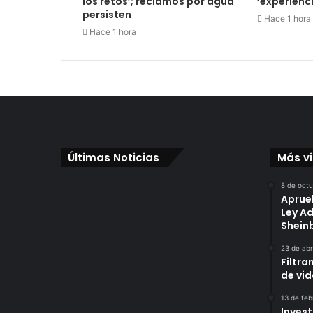
los retos’; reclamos por agua
‘experienc
persisten
Hace 1 hora
Hace 1 hora
Últimas Noticias
Más v
8 de oct
Aprue
Ley A
Shei
23 de abr
Filtra
de vi
13 de feb
Invest