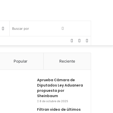
Publicación
Buscar
Facebook
Twitter
Instagram
al
por
azar
Popular
Reciente
Aprueba Cámara de
Diputados Ley Aduanera
propuesta por
Sheinbaum
8 de octubre de 2025
Filtran video de últimos