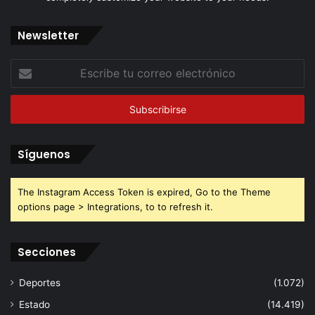
Newsletter
Escribe
tu
correo
electrónico
Síguenos
The Instagram Access Token is expired, Go to the Theme
options page > Integrations, to to refresh it.
Secciones
Deportes
(1.072)
Estado
(14.419)