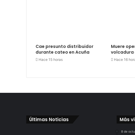
Cae presunto distribuidor
Muere ope
durante cateo en Acuña
volcadura 
Hace 15 horas
Hace 16 hor
Últimas Noticias
Más v
8 de oct