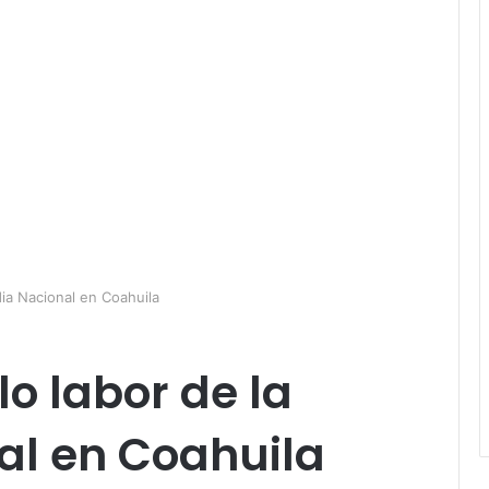
ia Nacional en Coahuila
o labor de la
al en Coahuila