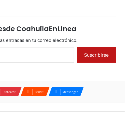
esde CoahuilaEnLínea
mas entradas en tu correo electrónico.
Suscribirse
Pinterest
Reddit
Messenger