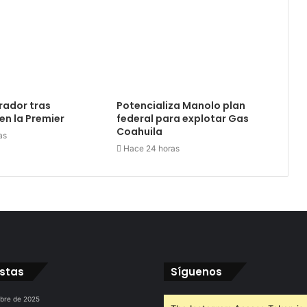
rador tras
Potencializa Manolo plan
en la Premier
federal para explotar Gas
Coahuila
as
Hace 24 horas
istas
Síguenos
ubre de 2025