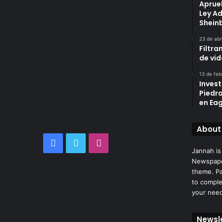
Aprue
Ley A
Shei
23 de abr
Filtra
de vi
13 de feb
Invest
Piedr
en Eag
About
Facebook
Twitter
Instagram
Jannah is
Newspape
theme. Pa
to comple
your nee
Newsl