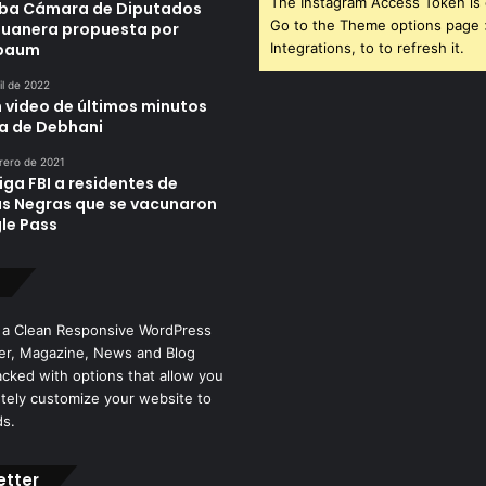
The Instagram Access Token is 
ba Cámara de Diputados
Go to the Theme options page
duanera propuesta por
nbaum
Integrations, to to refresh it.
il de 2022
n video de últimos minutos
da de Debhani
rero de 2021
iga FBI a residentes de
as Negras que se vacunaron
le Pass
 a Clean Responsive WordPress
r, Magazine, News and Blog
cked with options that allow you
tely customize your website to
ds.
etter