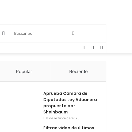
Publicación
Buscar
Facebook
Twitter
Instagram
al
por
azar
Popular
Reciente
Aprueba Cámara de
Diputados Ley Aduanera
propuesta por
Sheinbaum
8 de octubre de 2025
Filtran video de últimos