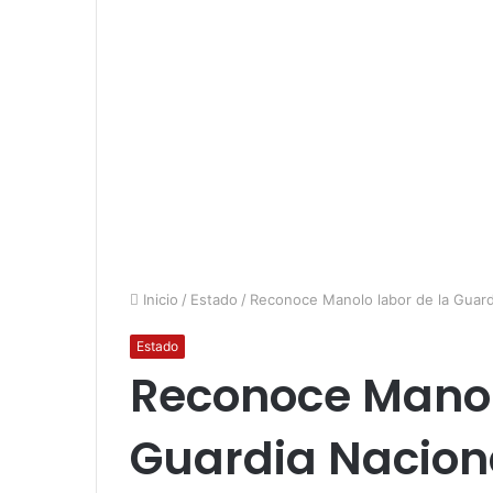
Inicio
/
Estado
/
Reconoce Manolo labor de la Guard
Estado
Reconoce Manol
Guardia Nacion