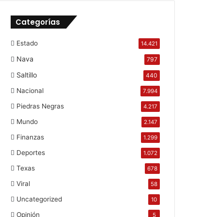
Categorías
Estado
14.421
Nava
797
Saltillo
440
Nacional
7.994
Piedras Negras
4.217
Mundo
2.147
Finanzas
1.299
Deportes
1.072
Texas
678
Viral
58
Uncategorized
10
Opinión
5