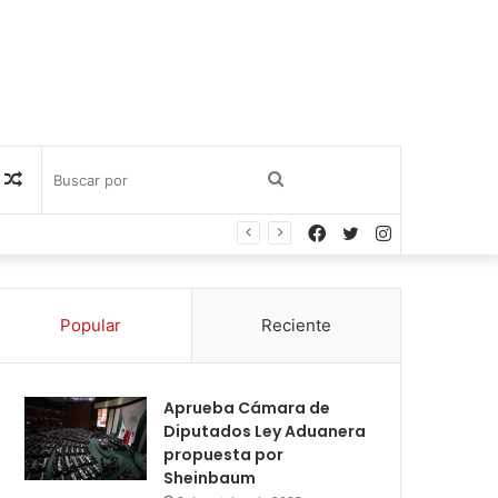
Publicación
Buscar
Facebook
Twitter
Instagram
al
por
azar
Popular
Reciente
Aprueba Cámara de
Diputados Ley Aduanera
propuesta por
Sheinbaum