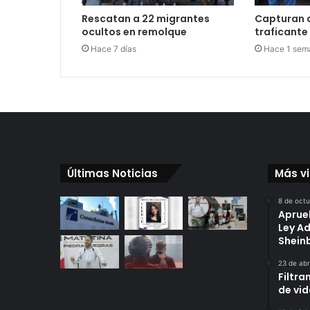
Rescatan a 22 migrantes
Capturan 
ocultos en remolque
traficante
Hace 7 días
Hace 1 sem
Últimas Noticias
Más v
8 de oct
Aprue
Ley A
Shei
23 de abr
Filtra
de vi