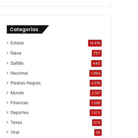
Categorías
Estado
14.418
Nava
797
Saltillo
440
Nacional
7.994
Piedras Negras
4.216
Mundo
2.147
Finanzas
1.299
Deportes
1.072
Texas
678
Viral
58