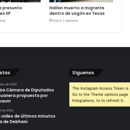
a presunto
Hallan muerto a migrante
 en EP
dentro de vagón en Texas
ana
Hace 1 semana
istas
Síguenos
ubre de 2025
The Instagram Access Token is 
ba Cámara de Diputados
Go to the Theme options page
duanera propuesta por
nbaum
Integrations, to to refresh it.
il de 2022
n video de últimos minutos
da de Debhani