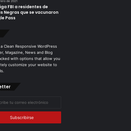
rero de 2021
iga FBI a residentes de
as Negras que se vacunaron
le Pass
 a Clean Responsive WordPress
r, Magazine, News and Blog
cked with options that allow you
tely customize your website to
ds.
etter
co