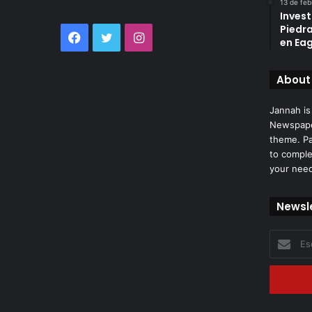
13 de feb
Invest
Piedr
Facebook
Twitter
Instagram
en Eag
About
Jannah is
Newspape
theme. Pa
to comple
your nee
Newsl
Escribe
tu
correo
electróni