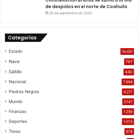
de despidos en el norte de Coahuila
26 de septiembre de 2025
Categorías
Estado
14.421
Nava
797
Saltillo
440
Nacional
7.994
Piedras Negras
4.217
Mundo
2.147
Finanzas
1.299
Deportes
1.072
Texas
678