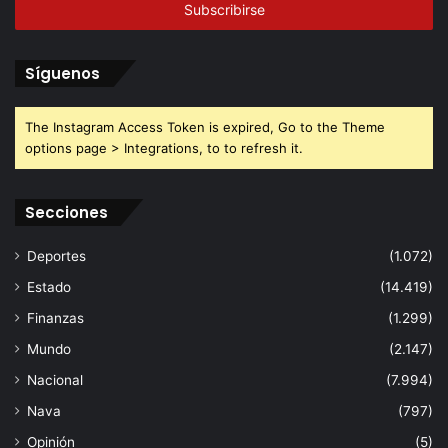
electrónico
Síguenos
The Instagram Access Token is expired, Go to the Theme
options page > Integrations, to to refresh it.
Secciones
Deportes
(1.072)
Estado
(14.419)
Finanzas
(1.299)
Mundo
(2.147)
Nacional
(7.994)
Nava
(797)
Opinión
(5)