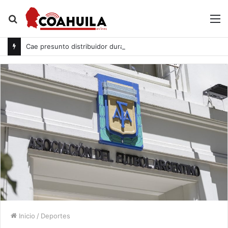
Buscar
M
por
Cae presunto distribuidor durante cateo en Acuña
Inicio
/
Deportes