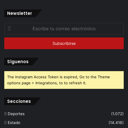
Newsletter
Escribe
tu
correo
electrónico
Síguenos
The Instagram Access Token is expired, Go to the Theme
options page > Integrations, to to refresh it.
Secciones
Deportes
(1.072)
Estado
(14.416)