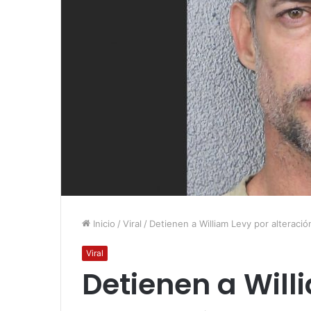
Inicio
/
Viral
/
Detienen a William Levy por alteració
Viral
Detienen a Will