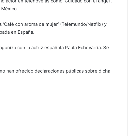
mo actor en telenovelas como ‘Cuidado con el ángel’,
n México.
s ‘Café con aroma de mujer’ (Telemundo/Netflix) y
rabada en España.
tagoniza con la actriz española Paula Echevarría. Se
no han ofrecido declaraciones públicas sobre dicha