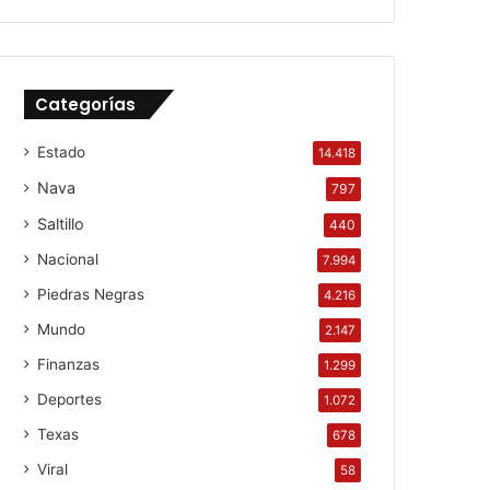
Categorías
Estado
14.418
Nava
797
Saltillo
440
Nacional
7.994
Piedras Negras
4.216
Mundo
2.147
Finanzas
1.299
Deportes
1.072
Texas
678
Viral
58