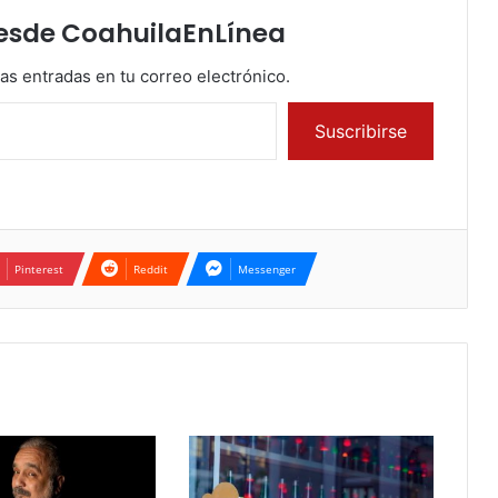
esde CoahuilaEnLínea
mas entradas en tu correo electrónico.
Suscribirse
Pinterest
Reddit
Messenger