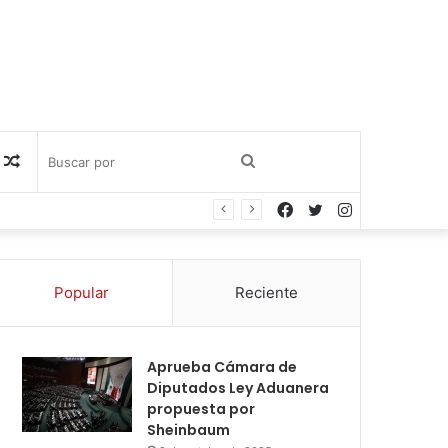
Publicación
Buscar
Facebook
Twitter
Instagram
al
por
azar
Popular
Reciente
Aprueba Cámara de
Diputados Ley Aduanera
propuesta por
Sheinbaum