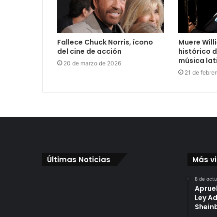
Fallece Chuck Norris, ícono
Muere Will
del cine de acción
histórico d
música lat
20 de marzo de 2026
21 de febre
Últimas Noticias
Más v
8 de oct
Aprue
Ley A
Shei