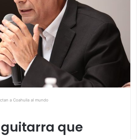
ectan a Coahuila al mundo
 guitarra que