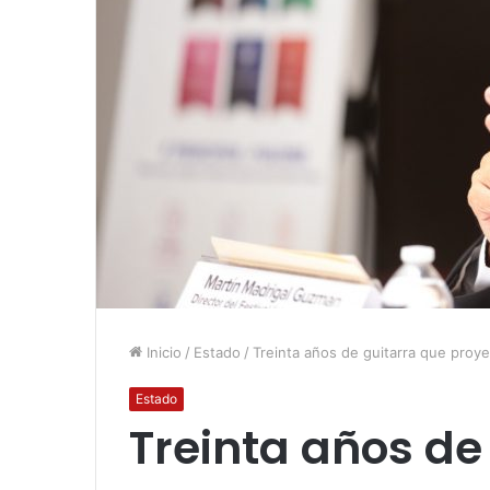
Inicio
/
Estado
/
Treinta años de guitarra que proy
Estado
Treinta años de