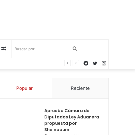
Publicación
Buscar
Facebook
Twitter
Instagram
al
por
azar
Popular
Reciente
Aprueba Cámara de
Diputados Ley Aduanera
propuesta por
Sheinbaum