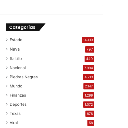
Categorías
Estado
14.413
Nava
797
Saltillo
440
Nacional
7.994
Piedras Negras
4.213
Mundo
2.147
Finanzas
1.299
Deportes
1.072
Texas
678
Viral
58