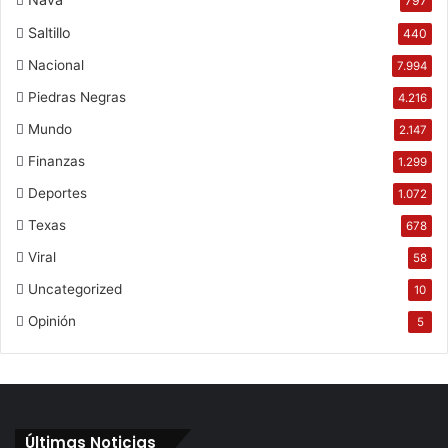
797
Saltillo
440
Nacional
7.994
Piedras Negras
4.216
Mundo
2.147
Finanzas
1.299
Deportes
1.072
Texas
678
Viral
58
Uncategorized
10
Opinión
5
Últimas Noticias