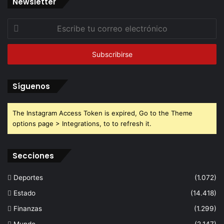
Newsletter
Escribe
tu
correo
electrónico
Síguenos
The Instagram Access Token is expired, Go to the Theme
options page > Integrations, to to refresh it.
Secciones
Deportes
(1.072)
Estado
(14.418)
Finanzas
(1.299)