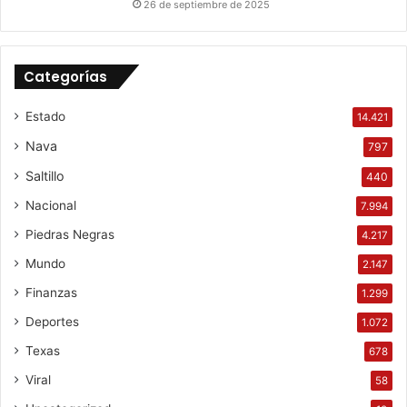
26 de septiembre de 2025
Categorías
Estado
14.421
Nava
797
Saltillo
440
Nacional
7.994
Piedras Negras
4.217
Mundo
2.147
Finanzas
1.299
Deportes
1.072
Texas
678
Viral
58