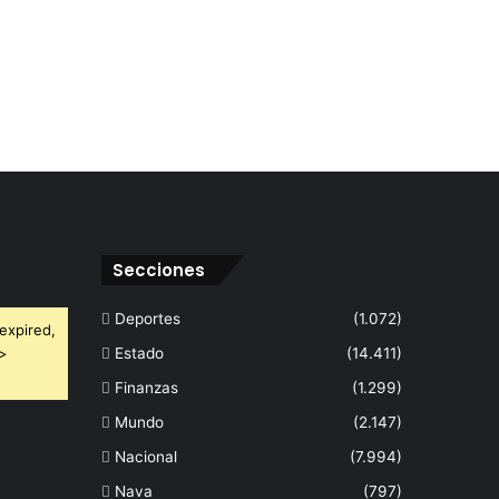
Secciones
Deportes
(1.072)
expired,
 >
Estado
(14.411)
Finanzas
(1.299)
Mundo
(2.147)
Nacional
(7.994)
Nava
(797)