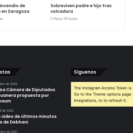
incendio de
Sobreviven padre e hijo tras
 en Zaragoza
volcadura
as
Hace 16 horas
istas
Síguenos
ubre de 2025
The Instagram Access Token is 
ba Cámara de Diputados
Go to the Theme options page
duanera propuesta por
nbaum
Integrations, to to refresh it.
il de 2022
n video de últimos minutos
da de Debhani
rero de 2021