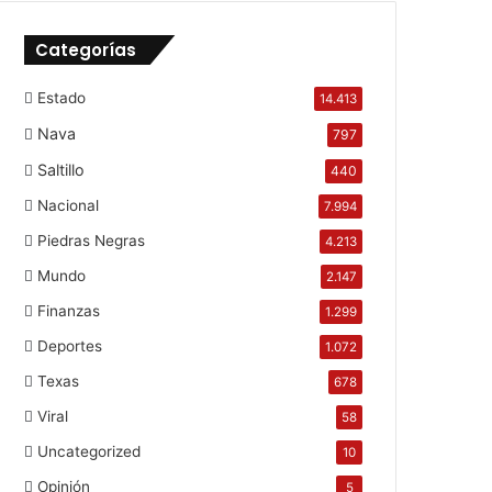
Categorías
Estado
14.413
Nava
797
Saltillo
440
Nacional
7.994
Piedras Negras
4.213
Mundo
2.147
Finanzas
1.299
Deportes
1.072
Texas
678
Viral
58
Uncategorized
10
Opinión
5