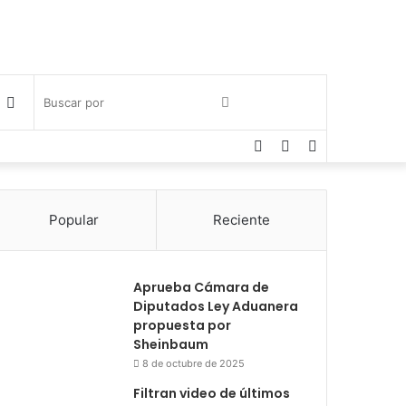
Publicación
Buscar
Facebook
Twitter
Instagram
al
por
azar
Popular
Reciente
Aprueba Cámara de
Diputados Ley Aduanera
propuesta por
Sheinbaum
8 de octubre de 2025
Filtran video de últimos