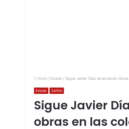
Inicio
/
Estado
/
Sigue Javier Díaz arrancando obras e
Estado
Saltillo
Sigue Javier Dí
obras en las col