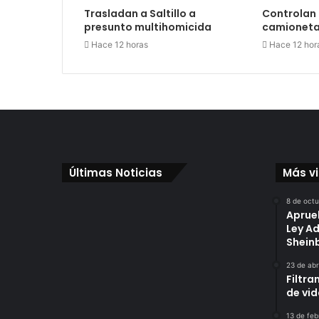
Trasladan a Saltillo a
Controlan 
presunto multihomicida
camioneta
Hace 12 horas
Hace 12 hor
Últimas Noticias
Más v
8 de oct
Aprue
Ley A
Shei
23 de abr
Filtra
de vi
13 de feb