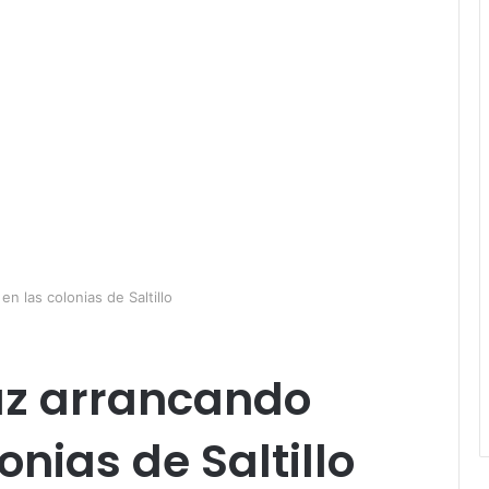
n las colonias de Saltillo
az arrancando
onias de Saltillo