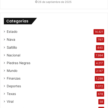
26 de septiembre de 2025
Categorías
Estado
14.421
Nava
797
Saltillo
440
Nacional
7.994
Piedras Negras
4.217
Mundo
2.147
Finanzas
1.299
Deportes
1.072
Texas
678
Viral
58