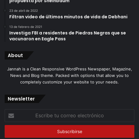
propuesta por Sheinbaum
23 de abril de 2022
Filtran video de últimos minutos de vida de Debhani
13 de febrero de 2021
Investiga FBI a residentes de Piedras Negras que se
vacunaron en Eagle Pass
About
Jannah is a Clean Responsive WordPress Newspaper, Magazine,
News and Blog theme. Packed with options that allow you to
completely customize your website to your needs.
Newsletter
Escribe
tu
correo
electrónico