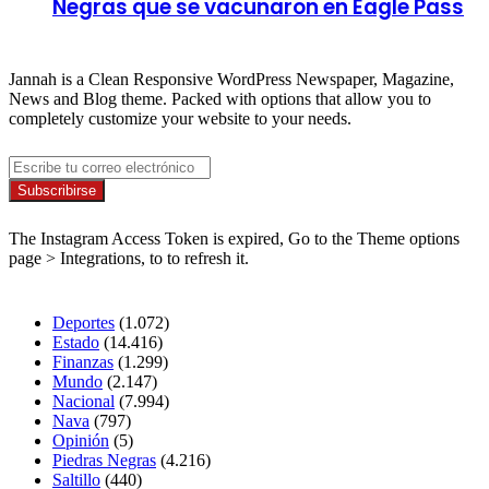
Negras que se vacunaron en Eagle Pass
About
Jannah is a Clean Responsive WordPress Newspaper, Magazine,
News and Blog theme. Packed with options that allow you to
completely customize your website to your needs.
Newsletter
Escribe
tu
correo
Síguenos
electrónico
The Instagram Access Token is expired, Go to the Theme options
page > Integrations, to to refresh it.
Secciones
Deportes
(1.072)
Estado
(14.416)
Finanzas
(1.299)
Mundo
(2.147)
Nacional
(7.994)
Nava
(797)
Opinión
(5)
Piedras Negras
(4.216)
Saltillo
(440)