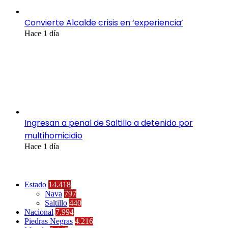
Convierte Alcalde crisis en ‘experiencia’
Hace 1 día
Ingresan a penal de Saltillo a detenido por
multihomicidio
Hace 1 día
Categorías
Estado
14.418
Nava
797
Saltillo
440
Nacional
7.994
Piedras Negras
4.216