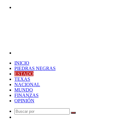
Buscar
por
Menú
INICIO
PIEDRAS NEGRAS
ESTADO
TEXAS
NACIONAL
MUNDO
FINANZAS
OPINIÓN
Buscar
Publicación
por
al
Última Hora
azar