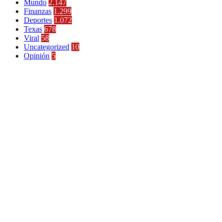
Mundo
2.147
Finanzas
1.299
Deportes
1.072
Texas
678
Viral
58
Uncategorized
10
Opinión
5
Últimas Noticias