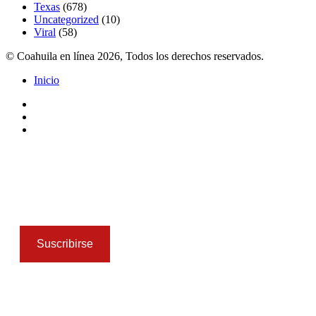
Texas
(678)
Uncategorized
(10)
Viral
(58)
© Coahuila en línea 2026, Todos los derechos reservados.
Inicio
Facebook
Twitter
Instagram
Facebook
Twitter
Pinterest
Messenger
Messenger
WhatsApp
Telegram
Botón
volver
arriba
Suscribirse