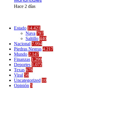
Manantiales
Hace 2 días
Categorías
Estado
14.421
Nava
797
Saltillo
440
Nacional
7.994
Piedras Negras
4.217
Mundo
2.147
Finanzas
1.299
Deportes
1.072
Texas
678
Viral
58
Uncategorized
10
Opinión
5
Últimas Noticias