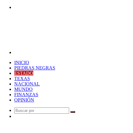
Buscar
por
Menú
INICIO
PIEDRAS NEGRAS
ESTADO
TEXAS
NACIONAL
MUNDO
FINANZAS
OPINIÓN
Buscar
Publicación
por
al
Última Hora
azar