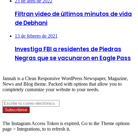
23 de abril de 2022
Filtran video de últimos minutos de vida
de Debhani
13 de febrero de 2021
Investiga FBI a residentes de Piedras
Negras que se vacunaron en Eagle Pass
About
Jannah is a Clean Responsive WordPress Newspaper, Magazine,
News and Blog theme. Packed with options that allow you to
completely customize your website to your needs.
Newsletter
Escribe
tu
correo
Síguenos
electrónico
The Instagram Access Token is expired, Go to the Theme options
page > Integrations, to to refresh it.
Secciones