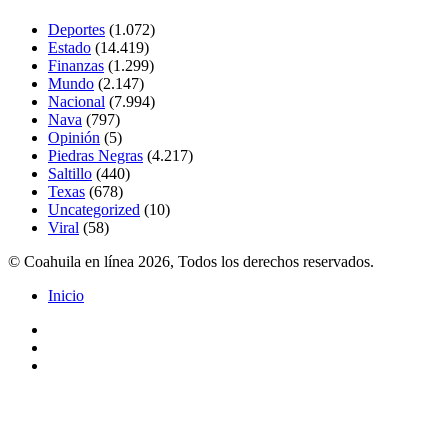
Deportes
(1.072)
Estado
(14.419)
Finanzas
(1.299)
Mundo
(2.147)
Nacional
(7.994)
Nava
(797)
Opinión
(5)
Piedras Negras
(4.217)
Saltillo
(440)
Texas
(678)
Uncategorized
(10)
Viral
(58)
© Coahuila en línea 2026, Todos los derechos reservados.
Inicio
Facebook
Twitter
Instagram
Facebook
Twitter
Pinterest
Messenger
Messenger
WhatsApp
Telegram
Botón
volver
arriba