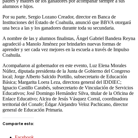
padres y madres de los ganadores por acompañar siempre a sus
alumnos e hijos.
Por su parte, Sergio Lozano Creador, director en Banca de
Instituciones del Estado de Coahuila, anunció que BBVA otorgará
una beca a las y los ganadores durante toda su secundaria.
A nombre de las y alumnos finalistas, Ángel Gabriel Bandera Reyna
agradeció a Manolo Jiménez por brindarles nuevas formas de
aprender y ser cada vez mejores en la escuela a través de Impulso
Coahuila.
Acompañaron al gobernador en este evento, Luz Elena Morales
Núñez, diputada presidenta de la Junta de Gobierno del Congreso
local; Jorge Alberto Salcido Portillo, subsecretario de Educación
Básica; Margarita Loera Leza, directora general del IDDIEC;
Ignacio Castillo Carabés, subsecretario de Vinculación de Servicios
Educativos; José Domingo Hernández Silva, titular de la Oficina de
Enlace Educativo; Alcira de Jesús Vásquez Corral, coordinadora
territorial del Conafe; Édgar Alejandro Veloz Pachicano, director
general de Educación Primaria.
Comparte esto:
Facebook