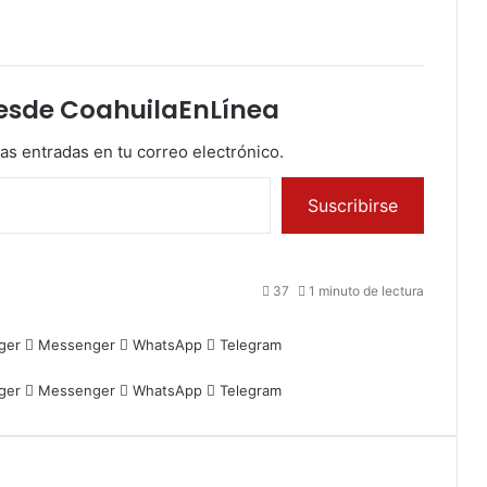
esde CoahuilaEnLínea
mas entradas en tu correo electrónico.
Suscribirse
37
1 minuto de lectura
ger
Messenger
WhatsApp
Telegram
ger
Messenger
WhatsApp
Telegram