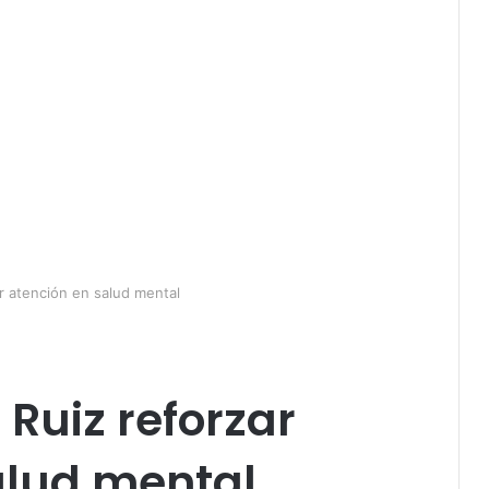
r atención en salud mental
Ruiz reforzar
alud mental