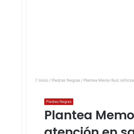
Inicio
/
Piedras Negras
/
Plantea Memo Ruiz reforza
Piedras Negras
Plantea Memo 
atención en s