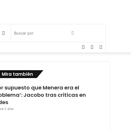
Publicación
Buscar
Facebook
Twitter
Instagram
al
por
azar
Cerrar
Mira también
or supuesto que Menera era el
oblema’: Jacobo tras criticas en
des
ce 2 días