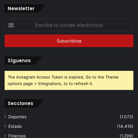
Newsletter
Escribe
tu
correo
electrónico
Síguenos
The Instagram Access Token is expired, Go to the Theme
options page > Integrations, to to refresh it.
Secciones
Deportes
(1.072)
Estado
(14.419)
Finanzas
(1.299)