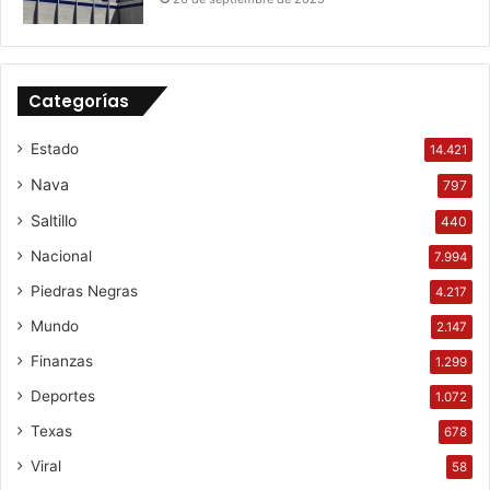
Categorías
Estado
14.421
Nava
797
Saltillo
440
Nacional
7.994
Piedras Negras
4.217
Mundo
2.147
Finanzas
1.299
Deportes
1.072
Texas
678
Viral
58