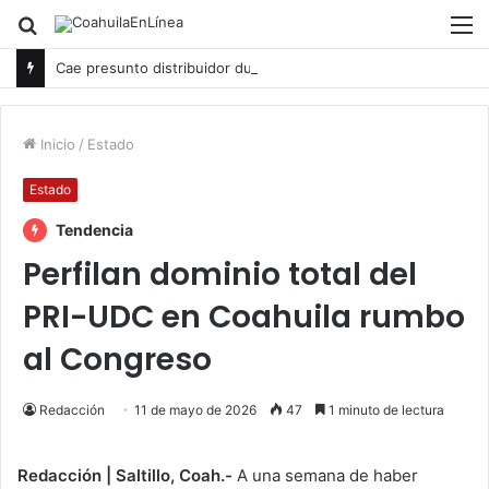
Buscar
M
por
Cae presunto distribuidor durante cateo en Acuña
Inicio
/
Estado
Estado
Tendencia
Perfilan dominio total del
PRI-UDC en Coahuila rumbo
al Congreso
Redacción
11 de mayo de 2026
47
1 minuto de lectura
Redacción | Saltillo, Coah.-
A una semana de haber