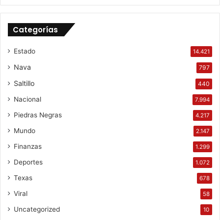
Categorías
Estado
14.421
Nava
797
Saltillo
440
Nacional
7.994
Piedras Negras
4.217
Mundo
2.147
Finanzas
1.299
Deportes
1.072
Texas
678
Viral
58
Uncategorized
10