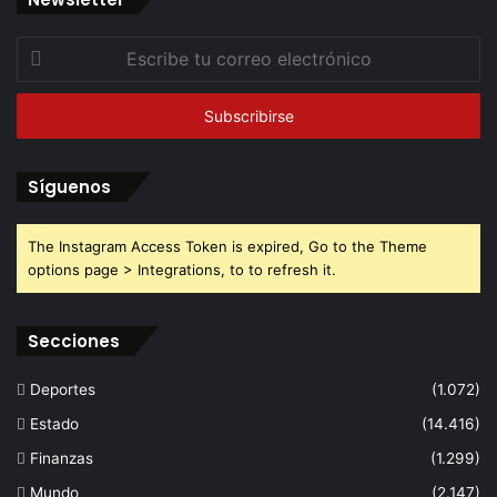
Escribe
tu
correo
electrónico
Síguenos
The Instagram Access Token is expired, Go to the Theme
options page > Integrations, to to refresh it.
Secciones
Deportes
(1.072)
Estado
(14.416)
Finanzas
(1.299)
Mundo
(2.147)