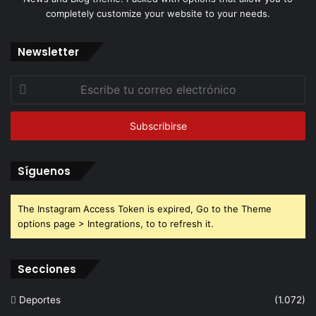
completely customize your website to your needs.
Newsletter
Escribe
tu
correo
electrónico
Síguenos
The Instagram Access Token is expired, Go to the Theme
options page > Integrations, to to refresh it.
Secciones
Deportes
(1.072)