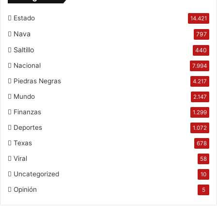
Estado
14.421
Nava
797
Saltillo
440
Nacional
7.994
Piedras Negras
4.217
Mundo
2.147
Finanzas
1.299
Deportes
1.072
Texas
678
Viral
58
Uncategorized
10
Opinión
5