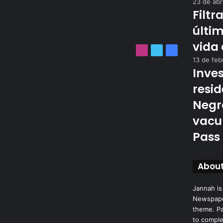
23 de abr
Filtr
últi
vida
Instagram
Twitter
Facebook
13 de feb
Inves
resid
Negr
vacu
Pass
Abou
Jannah is
Newspape
theme. Pa
to comple