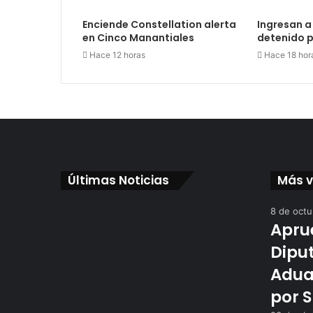
Enciende Constellation alerta
Ingresan a 
en Cinco Manantiales
detenido p
Hace 12 horas
Hace 18 hor
Últimas Noticias
Más v
8 de oct
Apru
Dipu
Adua
por 