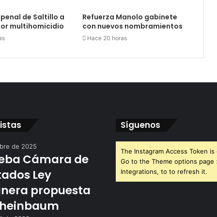
penal de Saltillo a
Refuerza Manolo gabinete
or multihomicidio
con nuevos nombramientos
as
Hace 20 horas
istas
Síguenos
ubre de 2025
The Instagram Access Token is 
eba Cámara de
Go to the Theme options page
tados Ley
Integrations, to to refresh it.
nera propuesta
Sheinbaum