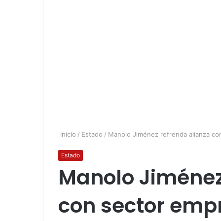
Inicio
/
Estado
/
Manolo Jiménez refrenda alianza co
Estado
Manolo Jiménez
con sector empr