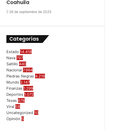
Coahuila
26 de septiembre de 2025
Categorías
Estado
14.418
Nava
797
Saltillo
440
Nacional
7.994
Piedras Negras
4.216
Mundo
2.147
Finanzas
1.299
Deportes
1.072
Texas
678
Viral
58
Uncategorized
10
Opinión
5