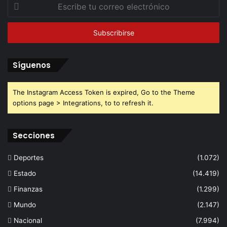
Escribe
tu
correo
electrónico
Síguenos
The Instagram Access Token is expired, Go to the Theme
options page > Integrations, to to refresh it.
Secciones
Deportes
(1.072)
Estado
(14.419)
Finanzas
(1.299)
Mundo
(2.147)
Nacional
(7.994)