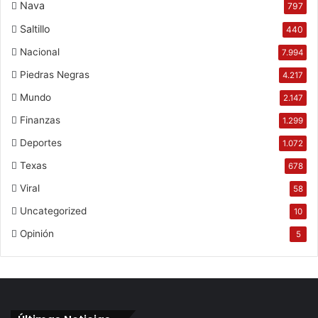
Nava
797
Saltillo
440
Nacional
7.994
Piedras Negras
4.217
Mundo
2.147
Finanzas
1.299
Deportes
1.072
Texas
678
Viral
58
Uncategorized
10
Opinión
5