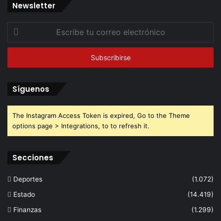
Newsletter
Escribe
tu
correo
electrónico
Síguenos
The Instagram Access Token is expired, Go to the Theme
options page > Integrations, to to refresh it.
Secciones
Deportes
(1.072)
Estado
(14.419)
Finanzas
(1.299)