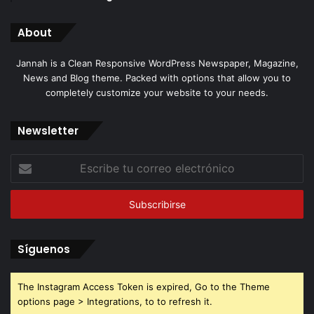
About
Jannah is a Clean Responsive WordPress Newspaper, Magazine,
News and Blog theme. Packed with options that allow you to
completely customize your website to your needs.
Newsletter
Escribe
tu
correo
electrónico
Síguenos
The Instagram Access Token is expired, Go to the Theme
options page > Integrations, to to refresh it.