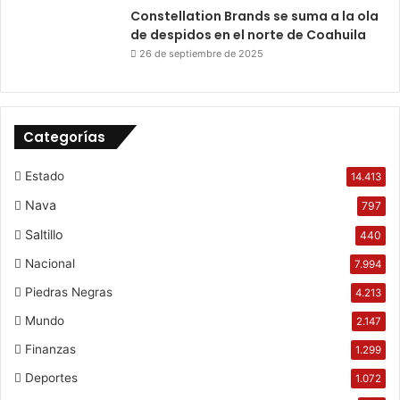
Constellation Brands se suma a la ola
de despidos en el norte de Coahuila
26 de septiembre de 2025
Categorías
Estado
14.413
Nava
797
Saltillo
440
Nacional
7.994
Piedras Negras
4.213
Mundo
2.147
Finanzas
1.299
Deportes
1.072