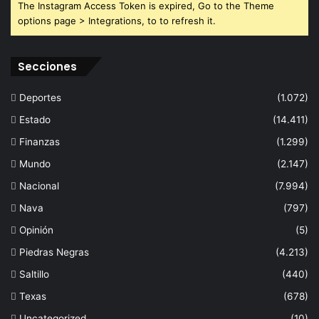
The Instagram Access Token is expired, Go to the Theme
options page > Integrations, to to refresh it.
Secciones
Deportes
(1.072)
Estado
(14.411)
Finanzas
(1.299)
Mundo
(2.147)
Nacional
(7.994)
Nava
(797)
Opinión
(5)
Piedras Negras
(4.213)
Saltillo
(440)
Texas
(678)
Uncategorized
(10)