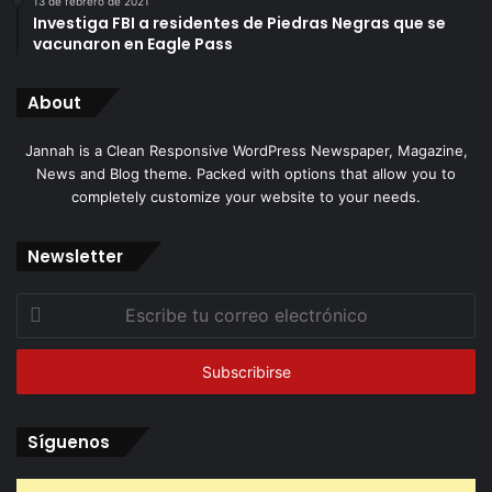
13 de febrero de 2021
Investiga FBI a residentes de Piedras Negras que se
vacunaron en Eagle Pass
About
Jannah is a Clean Responsive WordPress Newspaper, Magazine,
News and Blog theme. Packed with options that allow you to
completely customize your website to your needs.
Newsletter
Escribe
tu
correo
electrónico
Síguenos