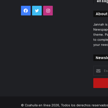
en Eag
Facebook
Twitter
Instagram
About
Jannah is
Newspape
theme. Pa
to comple
your nee
Newsl
Escribe
tu
correo
electróni
© Coahuila en línea 2026, Todos los derechos reservados