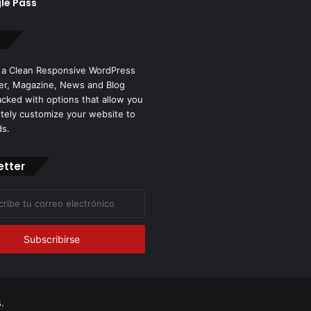
le Pass
 a Clean Responsive WordPress
r, Magazine, News and Blog
cked with options that allow you
tely customize your website to
ds.
etter
co
.