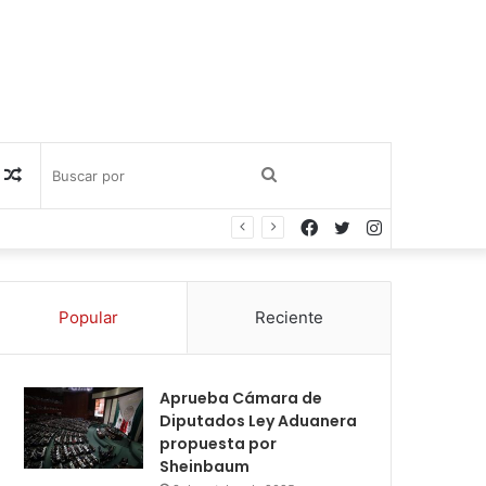
Publicación
Buscar
Facebook
Twitter
Instagram
al
por
azar
Popular
Reciente
Aprueba Cámara de
Diputados Ley Aduanera
propuesta por
Sheinbaum