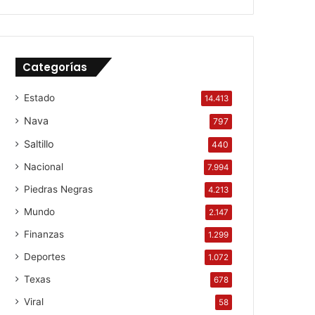
Categorías
Estado
14.413
Nava
797
Saltillo
440
Nacional
7.994
Piedras Negras
4.213
Mundo
2.147
Finanzas
1.299
Deportes
1.072
Texas
678
Viral
58