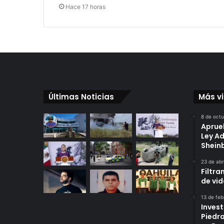
Hace 17 horas
Últimas Noticias
Más v
8 de oct
Aprue
Ley A
Shei
23 de abr
Filtra
de vi
13 de feb
Invest
Piedr