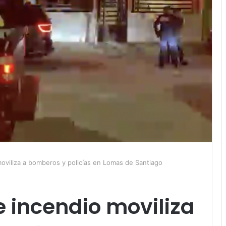
moviliza a bomberos y policías en Lomas de Santiago
 incendio moviliza