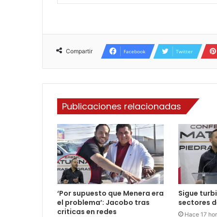
Compartir
Facebook
Twitter
Publicaciones relacionadas
‘Por supuesto que Menera era
Sigue turb
el problema’: Jacobo tras
sectores d
criticas en redes
Hace 17 ho