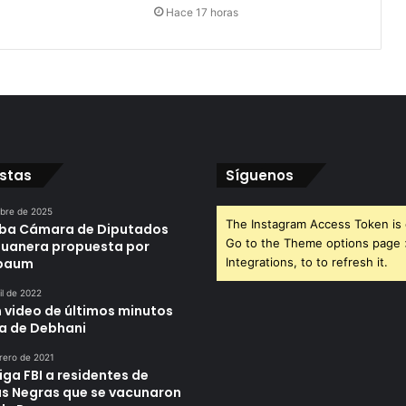
Hace 17 horas
istas
Síguenos
ubre de 2025
The Instagram Access Token is 
ba Cámara de Diputados
Go to the Theme options page
duanera propuesta por
nbaum
Integrations, to to refresh it.
il de 2022
n video de últimos minutos
da de Debhani
rero de 2021
iga FBI a residentes de
as Negras que se vacunaron