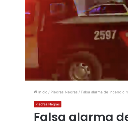
Inicio
/
Piedras Negras
/
Falsa alarma de incendio 
Piedras Negras
Falsa alarma de