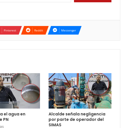
Pinterest
Reddit
Messenger
ia el agua en
Alcalde señala negligencia
e PN
por parte de operador del
SIMAS
ras