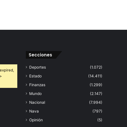
Secciones
Deportes
(1.072)
expired,
 >
Estado
(14.411)
Finanzas
(1.299)
Mundo
(2.147)
Nacional
(7.994)
Nava
(797)
Opinión
(5)