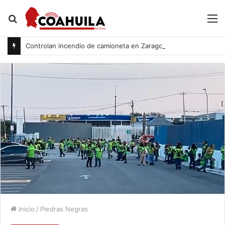
Buscar
M
por
Controlan incendio de camioneta en Zaragoza
Inicio
/
Piedras Negras