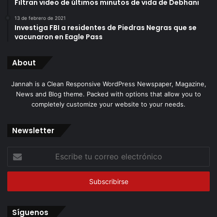
Filtran video de últimos minutos de vida de Debhani
13 de febrero de 2021
Investiga FBI a residentes de Piedras Negras que se
vacunaron en Eagle Pass
About
Jannah is a Clean Responsive WordPress Newspaper, Magazine,
News and Blog theme. Packed with options that allow you to
completely customize your website to your needs.
Newsletter
Escribe
tu
correo
electrónico
Síguenos