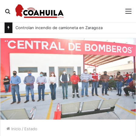
Buscar
M
por
Controlan incendio de camioneta en Zaragoza
Inicio
/
Estado