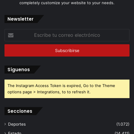
completely customize your website to your needs.
Newsletter
Escribe
tu
correo
electrónico
Síguenos
The Instagram Access Token is expired, Go to the Theme
options page > Integrations, to to refresh it.
Secciones
Deportes
(1.072)
Estado
(14.411)