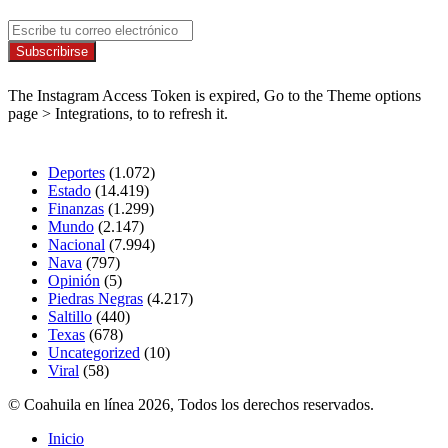
Newsletter
Escribe
tu
correo
Síguenos
electrónico
The Instagram Access Token is expired, Go to the Theme options
page > Integrations, to to refresh it.
Secciones
Deportes
(1.072)
Estado
(14.419)
Finanzas
(1.299)
Mundo
(2.147)
Nacional
(7.994)
Nava
(797)
Opinión
(5)
Piedras Negras
(4.217)
Saltillo
(440)
Texas
(678)
Uncategorized
(10)
Viral
(58)
© Coahuila en línea 2026, Todos los derechos reservados.
Inicio