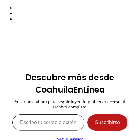
Facebook
Twitter
Instagram
Facebook
Twitter
Pinterest
Messenger
Messenger
WhatsApp
Telegram
Botón
volver
arriba
Descubre más desde
CoahuilaEnLínea
Suscríbete ahora para seguir leyendo y obtener acceso al
archivo completo.
Escribe tu correo electrónico…
Suscribirse
Seguir leyendo