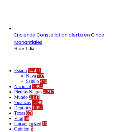
Enciende Constellation alerta en Cinco
Manantiales
Hace 1 día
Categorías
Estado
14.421
Nava
797
Saltillo
440
Nacional
7.994
Piedras Negras
4.217
Mundo
2.147
Finanzas
1.299
Deportes
1.072
Texas
678
Viral
58
Uncategorized
10
Opinión
5