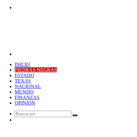
Buscar
por
Menú
INICIO
PIEDRAS NEGRAS
ESTADO
TEXAS
NACIONAL
MUNDO
FINANZAS
OPINIÓN
Buscar
Publicación
por
al
Última Hora
azar