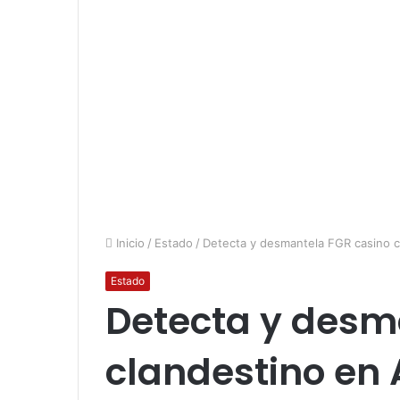
Inicio
/
Estado
/
Detecta y desmantela FGR casino 
Estado
Detecta y desm
clandestino en