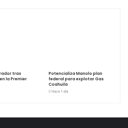
rador tras
Potencializa Manolo plan
en la Premier
federal para explotar Gas
Coahuila
Hace 1 día