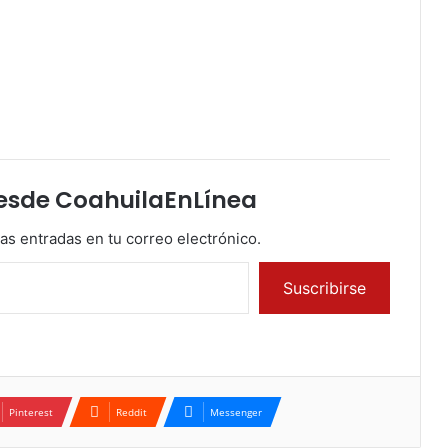
esde CoahuilaEnLínea
mas entradas en tu correo electrónico.
Suscribirse
Pinterest
Reddit
Messenger