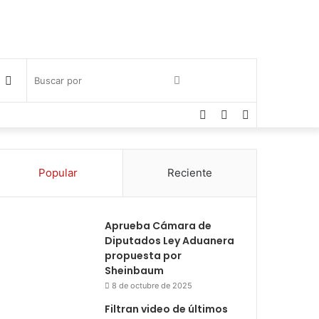
Publicación
Buscar
Facebook
Twitter
Instagram
al
por
azar
Popular
Reciente
Aprueba Cámara de
Diputados Ley Aduanera
propuesta por
Sheinbaum
8 de octubre de 2025
Filtran video de últimos