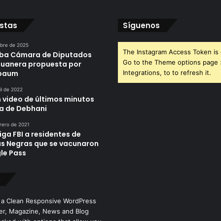
istas
Síguenos
ubre de 2025
The Instagram Access Token is 
ba Cámara de Diputados
Go to the Theme options page
duanera propuesta por
nbaum
Integrations, to to refresh it.
il de 2022
n video de últimos minutos
da de Debhani
rero de 2021
iga FBI a residentes de
as Negras que se vacunaron
le Pass
 a Clean Responsive WordPress
r, Magazine, News and Blog