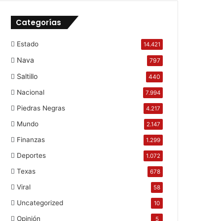
Categorías
Estado
14.421
Nava
797
Saltillo
440
Nacional
7.994
Piedras Negras
4.217
Mundo
2.147
Finanzas
1.299
Deportes
1.072
Texas
678
Viral
58
Uncategorized
10
Opinión
5