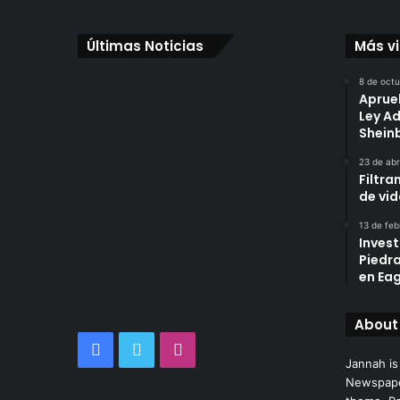
Últimas Noticias
Más v
8 de oct
Aprue
Ley A
Shei
23 de abr
Filtra
de vi
13 de feb
Invest
Piedr
en Eag
About
Facebook
Twitter
Instagram
Jannah is
Newspape