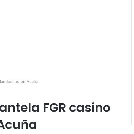
clandestino en Acuña
antela FGR casino
 Acuña