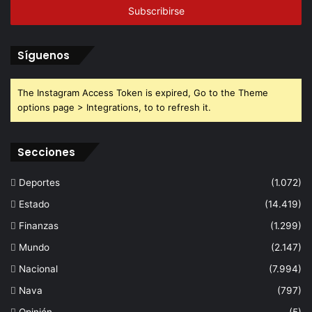
electrónico
Síguenos
The Instagram Access Token is expired, Go to the Theme
options page > Integrations, to to refresh it.
Secciones
Deportes
(1.072)
Estado
(14.419)
Finanzas
(1.299)
Mundo
(2.147)
Nacional
(7.994)
Nava
(797)