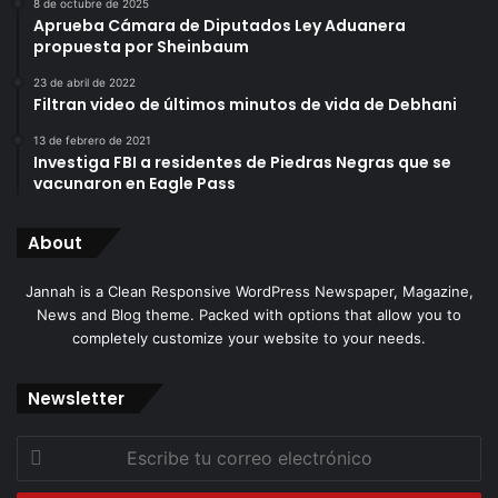
8 de octubre de 2025
Aprueba Cámara de Diputados Ley Aduanera
propuesta por Sheinbaum
23 de abril de 2022
Filtran video de últimos minutos de vida de Debhani
13 de febrero de 2021
Investiga FBI a residentes de Piedras Negras que se
vacunaron en Eagle Pass
About
Jannah is a Clean Responsive WordPress Newspaper, Magazine,
News and Blog theme. Packed with options that allow you to
completely customize your website to your needs.
Newsletter
Escribe
tu
correo