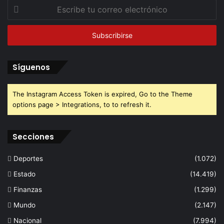
Escribe
tu
correo
electrónico
Síguenos
The Instagram Access Token is expired, Go to the Theme
options page > Integrations, to to refresh it.
Secciones
Deportes
(1.072)
Estado
(14.419)
Finanzas
(1.299)
Mundo
(2.147)
Nacional
(7.994)