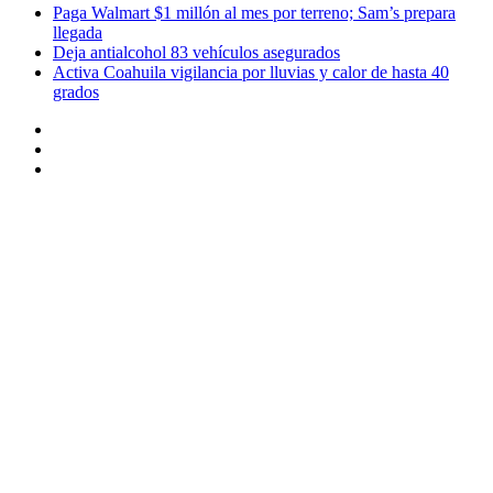
Paga Walmart $1 millón al mes por terreno; Sam’s prepara
llegada
Deja antialcohol 83 vehículos asegurados
Activa Coahuila vigilancia por lluvias y calor de hasta 40
grados
Instagram
Twitter
Facebook