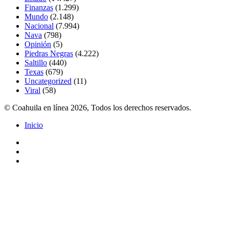
Finanzas
(1.299)
Mundo
(2.148)
Nacional
(7.994)
Nava
(798)
Opinión
(5)
Piedras Negras
(4.222)
Saltillo
(440)
Texas
(679)
Uncategorized
(11)
Viral
(58)
© Coahuila en línea 2026, Todos los derechos reservados.
Inicio
Facebook
Twitter
Instagram
Facebook
Twitter
Pinterest
Messenger
Messenger
WhatsApp
Telegram
Botón
volver
arriba