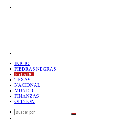
Buscar
por
Menú
INICIO
PIEDRAS NEGRAS
ESTADO
TEXAS
NACIONAL
MUNDO
FINANZAS
OPINIÓN
Buscar
Publicación
por
al
Última Hora
azar