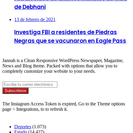
de Debhani
13 de febrero de 2021
Investiga FBI a residentes de Piedras
Negras que se vacunaron en Eagle Pass
About
Jannah is a Clean Responsive WordPress Newspaper, Magazine,
News and Blog theme. Packed with options that allow you to
completely customize your website to your needs.
Newsletter
Escribe
tu
correo
Síguenos
electrónico
The Instagram Access Token is expired, Go to the Theme options
page > Integrations, to to refresh it.
Secciones
Deportes
(1.073)
Estado
(14.427)