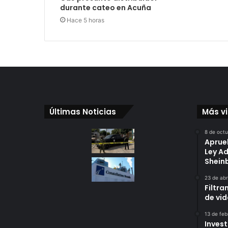
durante cateo en Acuña
Hace 5 horas
Últimas Noticias
Más v
8 de oct
Aprue
Ley A
Shei
23 de abr
Filtra
de vi
13 de feb
Invest