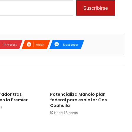
Suscribirse
Pinterest
Reddit
Messenger
rador tras
Potencializa Manolo plan
en la Premier
federal para explotar Gas
Coahuila
as
Hace 13 horas