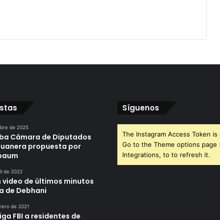
istas
Síguenos
ubre de 2025
The Instagram Access Token is 
ba Cámara de Diputados
Go to the Theme options page
duanera propuesta por
nbaum
Integrations, to to refresh it.
il de 2022
n video de últimos minutos
da de Debhani
rero de 2021
iga FBI a residentes de