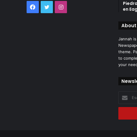
Piedr
Facebook
Twitter
Instagram
en Eag
About
Jannah is
Newspape
theme. Pa
to comple
your nee
Newsl
Escribe
tu
correo
electróni