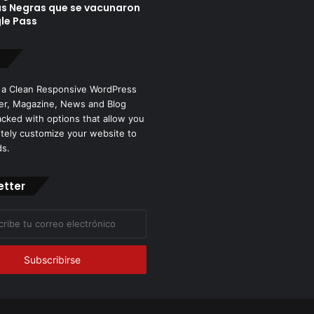
as Negras que se vacunaron
le Pass
 a Clean Responsive WordPress
r, Magazine, News and Blog
cked with options that allow you
tely customize your website to
ds.
etter
co