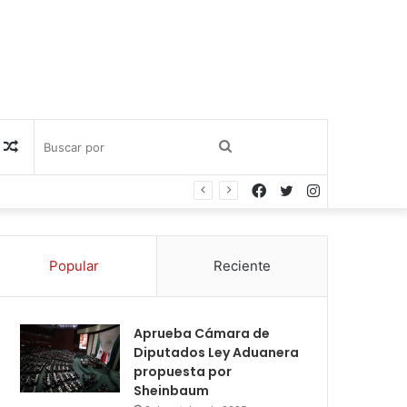
Publicación
Buscar
Facebook
Twitter
Instagram
al
por
azar
Popular
Reciente
Aprueba Cámara de
Diputados Ley Aduanera
propuesta por
Sheinbaum