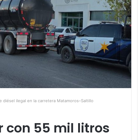
e diésel ilegal en la carretera Matamoros–Saltillo
 con 55 mil litros