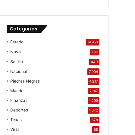
Categorías
Estado
14.421
Nava
797
Saltillo
440
Nacional
7.994
Piedras Negras
4.217
Mundo
2.147
Finanzas
1.299
Deportes
1.072
Texas
678
Viral
58