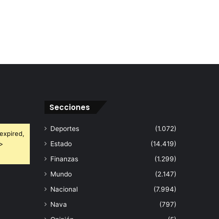
Secciones
Deportes
(1.072)
expired,
 >
Estado
(14.419)
Finanzas
(1.299)
Mundo
(2.147)
Nacional
(7.994)
Nava
(797)