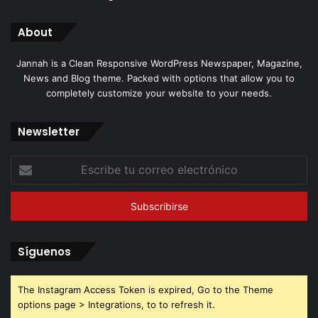
About
Jannah is a Clean Responsive WordPress Newspaper, Magazine,
News and Blog theme. Packed with options that allow you to
completely customize your website to your needs.
Newsletter
Escribe
tu
correo
electrónico
Síguenos
The Instagram Access Token is expired, Go to the Theme
options page > Integrations, to to refresh it.