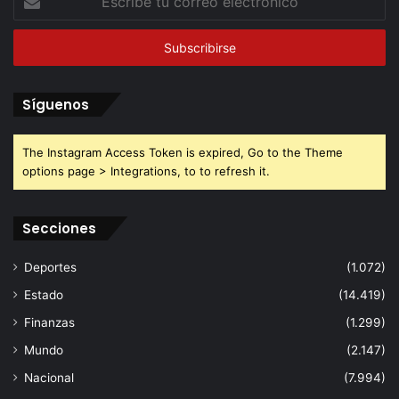
tu
correo
electrónico
Síguenos
The Instagram Access Token is expired, Go to the Theme
options page > Integrations, to to refresh it.
Secciones
Deportes
(1.072)
Estado
(14.419)
Finanzas
(1.299)
Mundo
(2.147)
Nacional
(7.994)