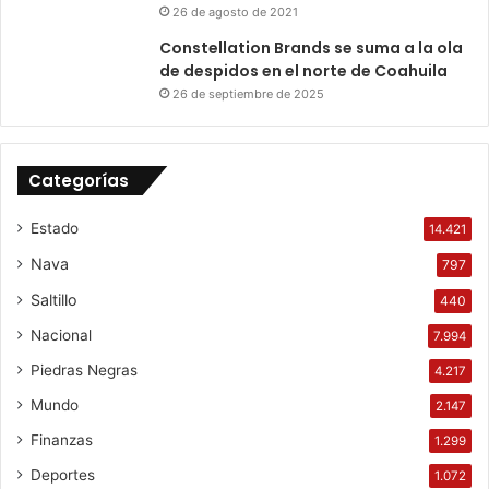
26 de agosto de 2021
Constellation Brands se suma a la ola
de despidos en el norte de Coahuila
26 de septiembre de 2025
Categorías
Estado
14.421
Nava
797
Saltillo
440
Nacional
7.994
Piedras Negras
4.217
Mundo
2.147
Finanzas
1.299
Deportes
1.072