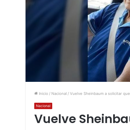
Inicio
/
Nacional
/
Vuelve Sheinbaum a solicitar que
Nacional
Vuelve Sheinbau