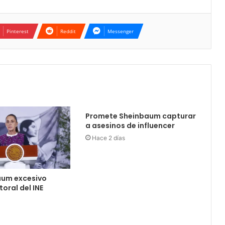
Pinterest
Reddit
Messenger
Promete Sheinbaum capturar
a asesinos de influencer
Hace 2 días
aum excesivo
oral del INE