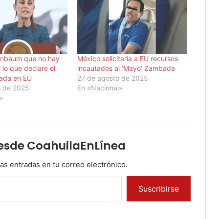
inbaum que no hay
México solicitaría a EU recursos
 lo que declare el
incautados al ‘Mayo’ Zambada
ada en EU
27 de agosto de 2025
o de 2025
En «Nacional»
l»
esde CoahuilaEnLínea
mas entradas en tu correo electrónico.
Suscribirse