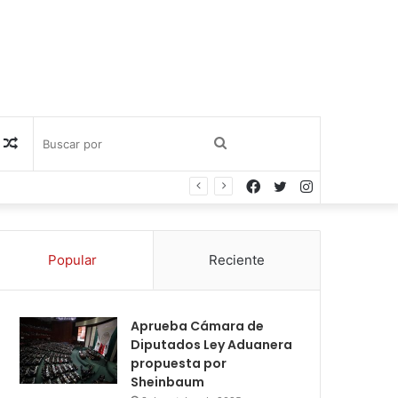
Publicación
Buscar
Facebook
Twitter
Instagram
al
por
azar
Popular
Reciente
Aprueba Cámara de
Diputados Ley Aduanera
propuesta por
Sheinbaum