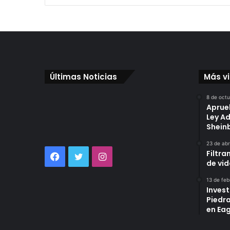
Últimas Noticias
Más v
8 de oct
Aprue
Ley A
Shei
23 de abr
Filtra
Facebook
Twitter
Instagram
de vi
13 de feb
Invest
Piedr
en Eag