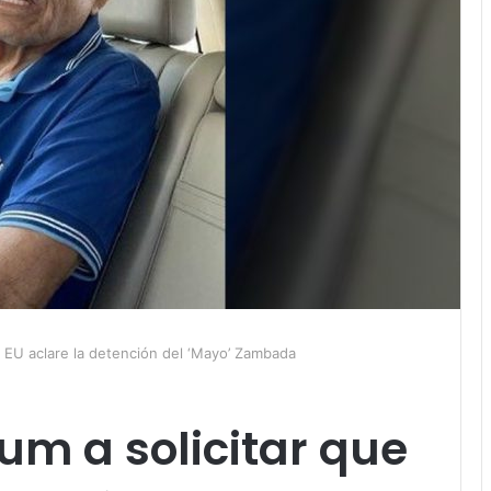
 EU aclare la detención del ‘Mayo’ Zambada
m a solicitar que