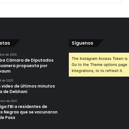
istas
Síguenos
ubre de 2025
The Instagram Access Token is 
ba Cámara de Diputados
Go to the Theme options page
duanera propuesta por
nbaum
Integrations, to to refresh it.
il de 2022
n video de últimos minutos
da de Debhani
rero de 2021
iga FBI a residentes de
as Negras que se vacunaron
le Pass