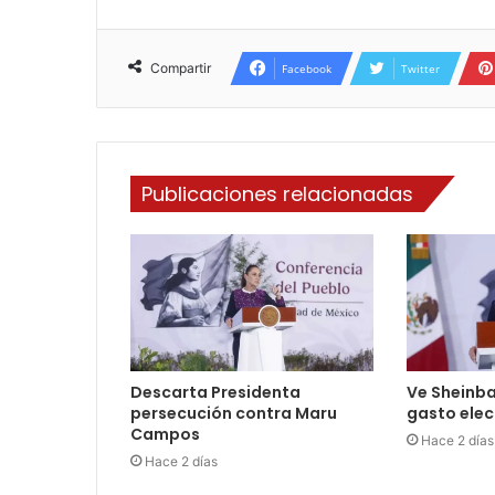
Compartir
Facebook
Twitter
Publicaciones relacionadas
Descarta Presidenta
Ve Sheinb
persecución contra Maru
gasto elect
Campos
Hace 2 días
Hace 2 días