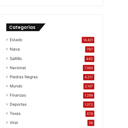
Categorías
Estado
14.421
Nava
797
Saltillo
440
Nacional
7.994
Piedras Negras
4.217
Mundo
2.147
Finanzas
1.299
Deportes
1.072
Texas
678
Viral
58