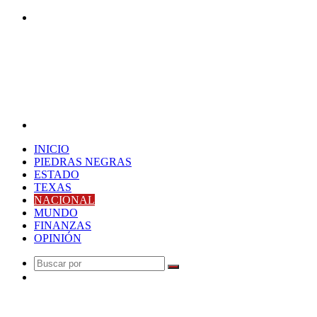
Buscar
por
Menú
INICIO
PIEDRAS NEGRAS
ESTADO
TEXAS
NACIONAL
MUNDO
FINANZAS
OPINIÓN
Buscar
Publicación
por
al
Última Hora
azar