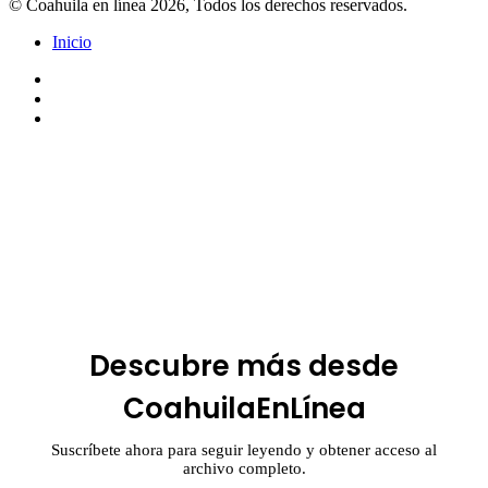
© Coahuila en línea 2026, Todos los derechos reservados.
Inicio
Facebook
Twitter
Instagram
Botón
volver
arriba
Descubre más desde
CoahuilaEnLínea
Suscríbete ahora para seguir leyendo y obtener acceso al
archivo completo.