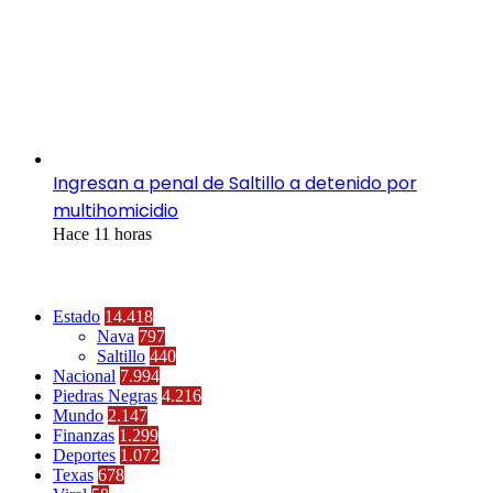
Ingresan a penal de Saltillo a detenido por
multihomicidio
Hace 11 horas
Categorías
Estado
14.418
Nava
797
Saltillo
440
Nacional
7.994
Piedras Negras
4.216
Mundo
2.147
Finanzas
1.299
Deportes
1.072
Texas
678