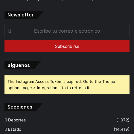
Newsletter
Escribe
tu
correo
electrónico
Síguenos
The Instagram Access Token is expired, Go to the Theme
options page > Integrations, to to refresh it.
Secciones
Deportes
(1.072)
Estado
(14.419)