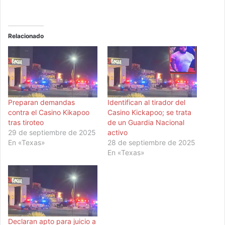
Relacionado
Preparan demandas
Identifican al tirador del
contra el Casino Kikapoo
Casino Kickapoo; se trata
tras tiroteo
de un Guardia Nacional
29 de septiembre de 2025
activo
En «Texas»
28 de septiembre de 2025
En «Texas»
Declaran apto para juicio a