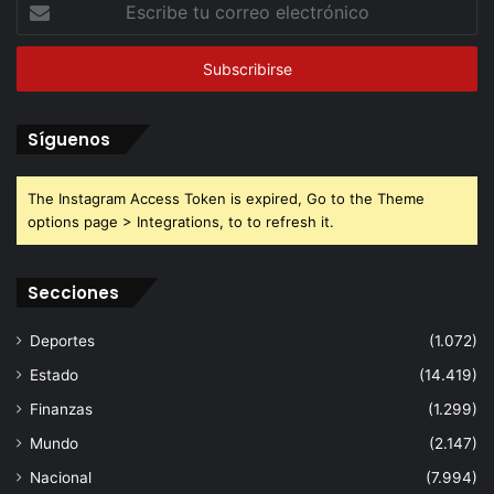
Escribe
tu
correo
electrónico
Síguenos
The Instagram Access Token is expired, Go to the Theme
options page > Integrations, to to refresh it.
Secciones
Deportes
(1.072)
Estado
(14.419)
Finanzas
(1.299)
Mundo
(2.147)
Nacional
(7.994)