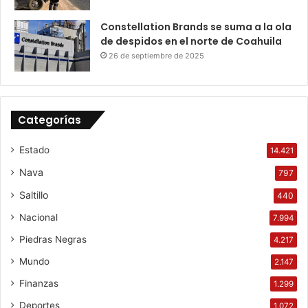
Constellation Brands se suma a la ola
de despidos en el norte de Coahuila
26 de septiembre de 2025
Categorías
Estado
14.421
Nava
797
Saltillo
440
Nacional
7.994
Piedras Negras
4.217
Mundo
2.147
Finanzas
1.299
Deportes
1.072