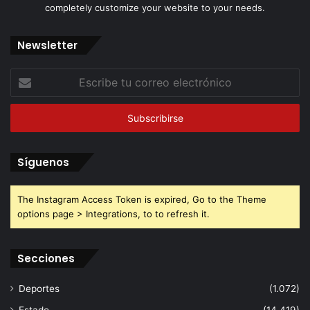
completely customize your website to your needs.
Newsletter
Escribe
tu
correo
electrónico
Síguenos
The Instagram Access Token is expired, Go to the Theme
options page > Integrations, to to refresh it.
Secciones
Deportes
(1.072)