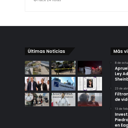
Últimas Noticias
Más v
8 de oct
Aprue
Ley A
Shei
23 de abr
Filtra
de vi
13 de feb
Invest
Piedr
en Eag