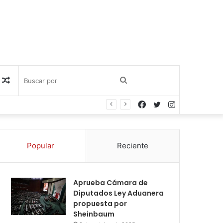
Publicación
Buscar
Facebook
Twitter
Instagram
al
por
azar
Popular
Reciente
Aprueba Cámara de
Diputados Ley Aduanera
propuesta por
Sheinbaum