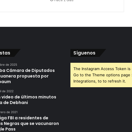
istas
Síguenos
ubre de 2025
The Instagram Access Token is 
ba Cámara de Diputados
Go to the Theme options page
duanera propuesta por
nbaum
Integrations, to to refresh it.
il de 2022
n video de últimos minutos
da de Debhani
rero de 2021
iga FBI a residentes de
as Negras que se vacunaron
le Pass