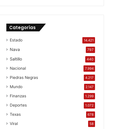
Categorías
Estado
14.421
Nava
797
Saltillo
440
Nacional
7.994
Piedras Negras
4.217
Mundo
2.147
Finanzas
1.299
Deportes
1.072
Texas
678
Viral
58