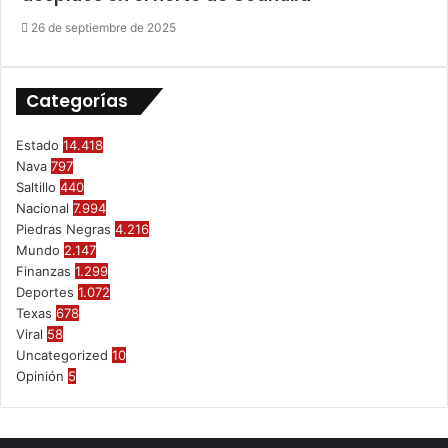
26 de septiembre de 2025
Categorías
Estado
14.418
Nava
797
Saltillo
440
Nacional
7.994
Piedras Negras
4.216
Mundo
2.147
Finanzas
1.299
Deportes
1.072
Texas
678
Viral
58
Uncategorized
10
Opinión
5