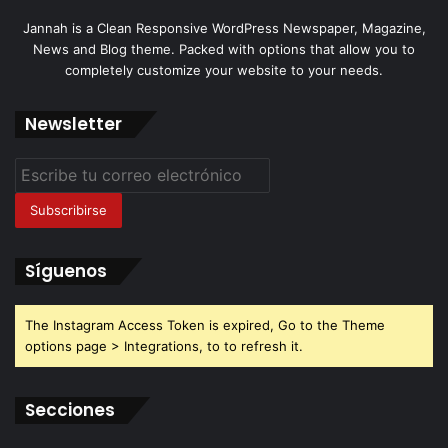
Jannah is a Clean Responsive WordPress Newspaper, Magazine,
News and Blog theme. Packed with options that allow you to
completely customize your website to your needs.
Newsletter
Escribe
tu
correo
electrónico
Síguenos
The Instagram Access Token is expired, Go to the Theme
options page > Integrations, to to refresh it.
Secciones