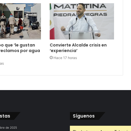
o que ‘le gustan
Convierte Alcalde crisis en
; reclamos por agua
‘experiencia’
Hace 17 horas
ras
istas
Síguenos
ubre de 2025