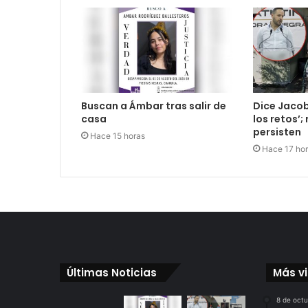
Buscan a Ámbar tras salir de
Dice Jacob
casa
los retos’
persisten
Hace 15 horas
Hace 17 ho
Últimas Noticias
Más v
8 de oct