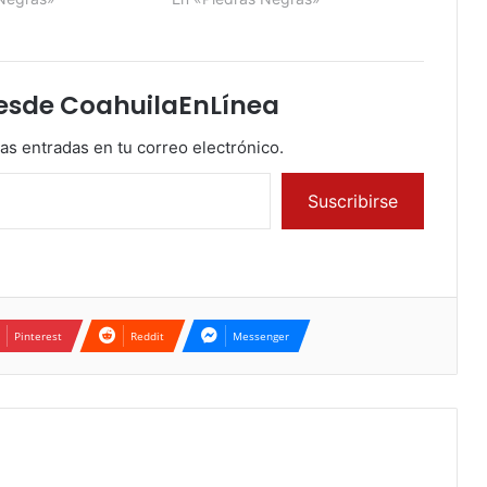
esde CoahuilaEnLínea
mas entradas en tu correo electrónico.
Suscribirse
Pinterest
Reddit
Messenger