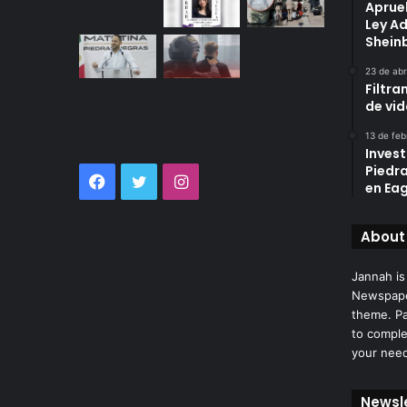
Aprue
Ley A
Shei
23 de abr
Filtra
de vi
13 de feb
Invest
Piedr
Facebook
Twitter
Instagram
en Eag
About
Jannah is
Newspape
theme. Pa
to comple
your nee
Newsl