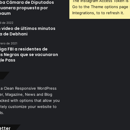
The Instagram Access Token is 
ba Cámara de Diputados
Go to the Theme options page
duanera propuesta por
nbaum
Integrations, to to refresh it.
il de 2022
n video de últimos minutos
da de Debhani
rero de 2021
iga FBI a residentes de
as Negras que se vacunaron
le Pass
 a Clean Responsive WordPress
r, Magazine, News and Blog
cked with options that allow you
tely customize your website to
ds.
etter