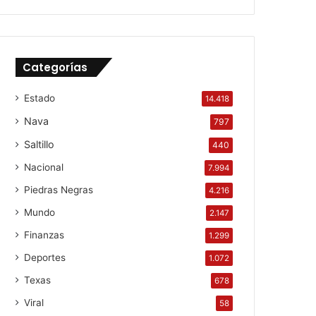
Categorías
Estado
14.418
Nava
797
Saltillo
440
Nacional
7.994
Piedras Negras
4.216
Mundo
2.147
Finanzas
1.299
Deportes
1.072
Texas
678
Viral
58