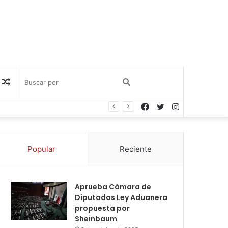
Publicación
Buscar
Facebook
Twitter
Instagram
al
por
azar
Popular
Reciente
Aprueba Cámara de
Diputados Ley Aduanera
propuesta por
Sheinbaum