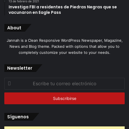
13 de febrero de 2021
Investiga FBI a residentes de Piedras Negras que se
vacunaron en Eagle Pass
About
Jannah is a Clean Responsive WordPress Newspaper, Magazine,
News and Blog theme. Packed with options that allow you to
completely customize your website to your needs.
Newsletter
Escribe
tu
correo
electrónico
Síguenos