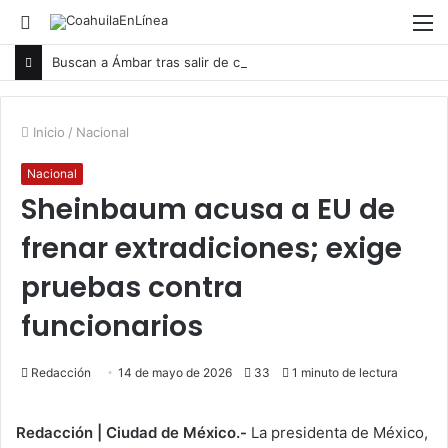
Buscar
M
por
Buscan a Ámbar tras salir de casa
Inicio
/
Nacional
Nacional
Sheinbaum acusa a EU de
frenar extradiciones; exige
pruebas contra
funcionarios
Redacción
14 de mayo de 2026
33
1 minuto de lectura
Redacción | Ciudad de México.-
La presidenta de México,