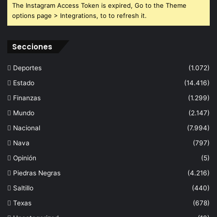
The Instagram Access Token is expired, Go to the Theme
options page > Integrations, to to refresh it.
Secciones
Deportes
(1.072)
Estado
(14.416)
Finanzas
(1.299)
Mundo
(2.147)
Nacional
(7.994)
Nava
(797)
Opinión
(5)
Piedras Negras
(4.216)
Saltillo
(440)
Texas
(678)