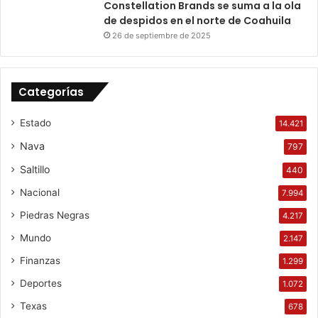
Constellation Brands se suma a la ola
de despidos en el norte de Coahuila
26 de septiembre de 2025
Categorías
Estado
14.421
Nava
797
Saltillo
440
Nacional
7.994
Piedras Negras
4.217
Mundo
2.147
Finanzas
1.299
Deportes
1.072
Texas
678