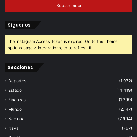
electrónico
Síguenos
The Instagram Access Token is expired, Go to the Theme
options page > Integrations, to to refresh it.
Secciones
Deportes
(1.072)
Estado
(14.419)
Finanzas
(1.299)
Mundo
(2.147)
Nacional
(7.994)
Nava
(797)