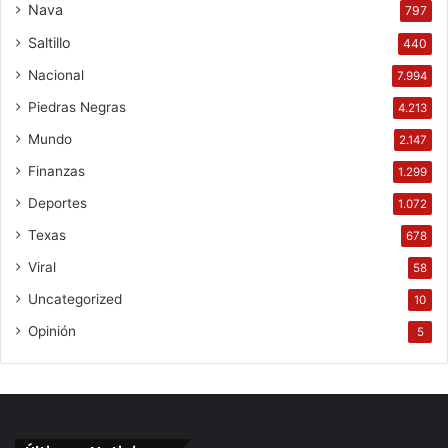
Nava
797
Saltillo
440
Nacional
7.994
Piedras Negras
4.213
Mundo
2.147
Finanzas
1.299
Deportes
1.072
Texas
678
Viral
58
Uncategorized
10
Opinión
5